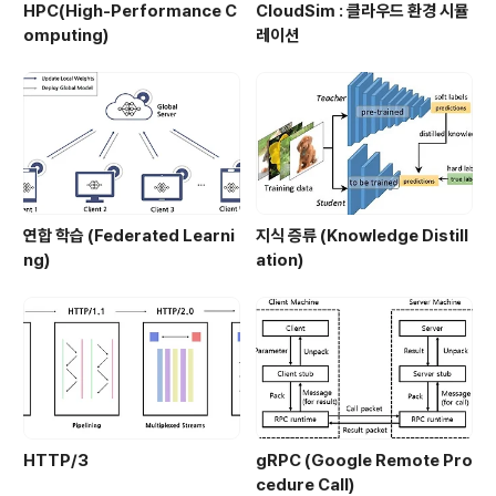
HPC(High-Performance C
CloudSim : 클라우드 환경 시뮬
omputing)
레이션
연합 학습 (Federated Learni
지식 증류 (Knowledge Distill
ng)
ation)
HTTP/3
gRPC (Google Remote Pro
cedure Call)