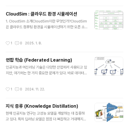
·데이터 분석 등의 분야에서 필수적으로 사용된다.딥러닝
모델의 크기가 기하급수적으로 증가함에 따라, HPC 인프
CloudSim : 클라우드 환경 시뮬레이션
라의 성능과 네트워크 최적화가 중요한 요소로 부각되고
글 내용
있다. HPC 구성 요소Management SwitchHPC 시스
1. CloudSim 소개CloudSim이란 무엇인가?CloudSim
템 내 다양한 노드와 스위치에 접근하기 위한 관리 네트워
은 클라우드 컴퓨팅 환경을 시뮬레이션하기 위한 오픈 소
크모든 관리용 케이블이 이 스위치에 연결됨Out-of-Ban
스 도구입니다. 이는 연구자와 개발자들이 실제 클라우드
d관리망(Management Network)과 연결되는 별도의 ..
인프라를 구축하지 않고도 다양한 시나리오를 실험하고 분
작성시간
1
0
2025. 1. 8.
석할 수 있도록 설계되었습니다. 주로 클라우드 자원 관리,
네트워크 성능 분석, 멀티테넌시 연구와 같은 클라우드 컴
퓨팅의 다양한 측면을 모델링하는 데 사용됩니다.CloudSi
연합 학습 (Federated Learning)
m은 초기 연구 단계에서 매우 유용하며, 물리적 장비 없이
글 내용
복잡한 클라우드 환경의 동작을 시뮬레이션할 수 있습니
인공지능과 머신러닝 기술은 다양한 산업에서 사용되고 있
다. 이를 통해 시간과 비용을 절감하면서도 최적화된 솔루
지만, 여기에는 한 가지 중요한 문제가 있다. 바로 데이터
션을 탐구할 수 있습니다.CloudSim은 GitHub 저장소를
프라이버시와 데이터 보안이다. 개인의 민감한 정보가 담
통해 오픈 소스 형태로 배포됩니다. 이 저장소는 최신 소스
긴 데이터를 한곳에 모아 학습하는 기존의 방식은 점점 더
작성시간
1
0
2024. 11. 22.
코드와 관련 문서를..
많은 제약에 부딪히고 있다. 이러한 상황에서 주목받는 것
이 바로 연합 학습(Federated Learning)이다. 연합 학
습은 데이터를 중앙 서버에 모으지 않고도 협력적으로 인
지식 증류 (Knowledge Distillation)
공지능 모델을 학습시킬 수 있는 혁신적인 기술이다. 이 기
글 내용
술은 데이터가 각자의 디바이스나 서버에 머물러 있는 상
현재 인공지능 연구는 고성능 모델을 개발하는 데 집중하
태에서 모델을 학습시키기 때문에, 데이터 프라이버시를
고 있다. 특히 딥러닝 모델은 점점 더 복잡하고 거대해지면
보호하면서도 강력한 학습 성능을 제공한다. 연합 학습의
서, 대규모 연산 자원과 메모리를 필요로 하는 경향이 있다.