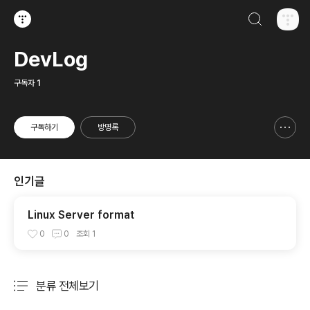
검색하기
티스토리
DevLog
구독자
1
구독하기
방명록
신고하기 레이어
열기
인기글
Linux Server format
0
0
조회
1
분류 전체보기
주요 글 목록