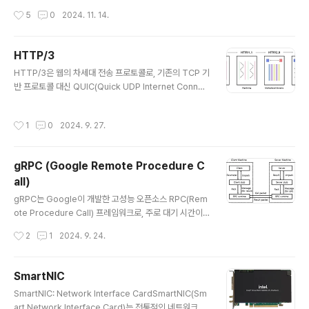
핵심은 데이터는 로컬에 남아 있고, 모델만 공유된다는 점
이러한 거대 모델들은 높은 정확도를 제공하지만, 그 크기
작성시간
5
0
2024. 11. 14.
이다. 각 클라이언트는 자신의 데이..
와 복잡성으로 인해 실제 응용에 제약이 따르기도 한다. 이
를 해결하기 위해 등장한 기술이 바로 지식 증류이다. 지
식 증류는 2014년 NIPS 학회에서 Geoffrey Hinton, O
HTTP/3
riol Vinyals, Jeff Dean이 발표한 논문 *"Distilling th
글 내용
e Knowledge in a Neural Network"*에서 처음 제안
HTTP/3은 웹의 차세대 전송 프로토콜로, 기존의 TCP 기
된 개념이다. 지식 증류는 성능이 뛰어난 대규모 모델 (Te
반 프로토콜 대신 QUIC(Quick UDP Internet Connec
acher Model) 의 지식을 상대적으로 간단한 모델 (Stud
tions)이라는 UDP 기반 프로토콜을 사용해 더 빠르고 안
ent Mode..
전한 데이터 전송을 제공한다. HTTP/3은 이전 버전들에
작성시간
1
0
2024. 9. 27.
비해 성능이 대폭 개선되었으며, 연결 성립 시간 단축, 지연
시간 감소, 멀티플렉싱 최적화와 같은 다양한 이점을 갖고
있다. 특히, HTTP/3은 인터넷 연결 환경이 불안정할 때도
gRPC (Google Remote Procedure C
안정적인 데이터 전송을 유지할 수 있어, 모바일 환경이나
all)
대규모 트래픽을 다루는 서비스에서 큰 장점을 발휘한다.H
글 내용
TTP/3의 등장 배경HTTP/3은 기존의 웹 전송 방식이 가
gRPC는 Google이 개발한 고성능 오픈소스 RPC(Rem
진 한계를 극복하기 위해 등장하였다. HTTP/1.x는 초기
ote Procedure Call) 프레임워크로, 주로 대기 시간이
웹 환경에서 큰 성공을 거두었지만, 점점 복잡..
짧고 데이터 처리량이 높은 네트워크 통신을 위해 설계되
작성시간
2
1
2024. 9. 24.
었다. HTTP/2를 기반으로 동작하며, 데이터 직렬화에는
Protocol Buffers를 사용하여 기존의 JSON, XML보다
더 효율적인 통신을 가능하게 한다. gRPC를 이해하기 위
SmartNIC
해서는 먼저 RPC 개념을 알아보자.RPC(Remote Proc
글 내용
SmartNIC: Network Interface CardSmartNIC(Sm
edure Call)RPC는 원격 프로시저 호출(Remote Proc
art Network Interface Card)는 전통적인 네트워크 인