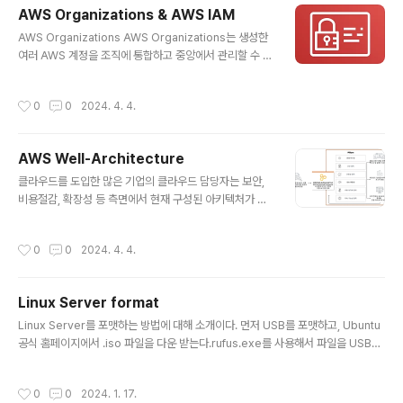
만으로도 방어를 할 수 있으며, 다른 방호 계층과 함께 대형
AWS Organizations & AWS IAM
보안 시스템의 일부가 되기도 한다. AWS에서 VPC를 사
글 내용
용하여 Bastion Host를 구성해보자.Bastion Host를 구
AWS Organizations AWS Organizations는 생성한
성하기 위한 순서는 다음과 같다.1. VPC 및 Public/Privat
여러 AWS 계정을 조직에 통합하고 중앙에서 관리할 수 있
e Subnet 구성2. Public EC2(Bastion Host), Privat
는 계정 관리 서비스입니다. 각 부 AWS Organizations
e EC2 생..
기능 1. 모든 AWS 계정의 중앙 집중식 관리 2. 예산, 보안,
작성시간
0
0
2024. 4. 4.
규정 준수 필요 충족을 위한 계정의 계층적 그룹화 3. 각 계
정이 액세스 할 수 있는 AWS 서비스 및 API 작업의 제어
를 중앙화하는 정책 4. AWS Identity and Access Ma
AWS Well-Architecture
nagement(IAM)에 대한 통합 및 지원 AWs Organizat
글 내용
ions에서 서비스 제어 정책(SCP)도 제공합니다. SCP는
클라우드를 도입한 많은 기업의 클라우드 담당자는 보안,
조직 루트와 개별 멤버 계정, 조직 단위(OU)에 적용할 수
비용절감, 확장성 등 측면에서 현재 구성된 아키텍처가 적
있습니다. SCP는 AWS 계정 루트 사용자를 포함하여 계
절한지 고민을 하고 있습니다. 1. 안전하게 데이터를 보관
정..
하고 있는 건가? 2. 클라우드 서비스 비용을 더 절감할 수
작성시간
0
0
2024. 4. 4.
없을까? 3. 사용자 역할 및 권한관리는 잘 하고 있는가? 4.
사용자 폭증에 대처할 수 있을까? 5. 새로운 기술을 수용하
는 데 적합한가? 이러한 고민을 해결할 수 있도록 도와주는
Linux Server format
서비스가 AWS Well-Architected입니다. --- AWS W
글 내용
ell-Architected이란 AWS에서 제공하는 클라우드 아키
Linux Server를 포맷하는 방법에 대해 소개이다. 먼저 USB를 포맷하고, Ubuntu
텍처 디자인 프레임워크입니다. AWS Well-Architecte
공식 홈페이지에서 .iso 파일을 다운 받는다.rufus.exe를 사용해서 파일을 USB에
d는 여섯 가지 원칙을 중심으로 구축되었습니다. 1. 운영
설치하였다. 1. USB (Ubuntu 22.04)를 Server에 꽂고 재부팅한다.2. 서버 부팅
우수성: 효율적인 운영 프로세스를 강조합니다..
중 F12을 눌러서 BIOS에 진입하여 UEFI Boot에서 USB부터 실행되게 하면 포맷
작성시간
0
0
2024. 1. 17.
이 시작된다.3. IP 주소 할당을 한다. - Subnet, IP address, Gateway, names