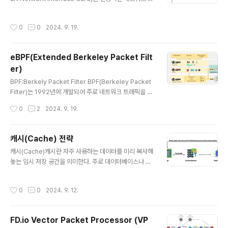
edure Call)의 약자로, 분산된 시스템에서 서로 다른 주소
터페이스 카드(NIC)보다 더 고급 기능을 제공하는 장치로,
공간에 있는 프로세스 간에 통신을 할 수 있도록 도와주는
데이터 센터 네트워킹, 보안, 스토리지를 효율적이고 유연
기술이다. 쉽게 말해, 로컬에서 함수를 호출하듯이 원격 서
작성시간
0
0
2024. 9. 19.
하게 처리할 수 있는 프로그래밍 가능한 하드웨어 가속기
버의 함수를 호출하는 개념이다. ..
이다. SmartNIC는 서버 CPU에서 처리하던 네트워크 트
래픽 관리, 보안 작업, 데이터 암호화 등 다양한 작업을 오
eBPF(Extended Berkeley Packet Filt
프로드하여 분산 애플리케이션의 성능을 최적화하는 데 중
er)
요한 역할을 한다. 가속기(Accelerator)는 CPU에서 처
글 내용
리하던 특정 작업을 FPGA, GPU, NPU 같은 특화된 하드
BPF:Berkely Packet Filter BPF(Berkeley Packet
웨어로 오프로드해 소프트웨어 실행 속도를 대폭 향상시키
Filter)는 1992년에 개발되어 주로 네트워크 트래픽을 필
는 장치이다. 가속기 내부의 하드웨어 로..
터링하고 분석하는 데 사용된 in-kernel 가상 머신이다. B
작성시간
0
2
2024. 9. 19.
PF의 주요 기능은 네트워크 패킷을 효율적으로 필터링하
는 것이다. 일반적으로 네트워크 트래픽을 모니터링하거나
필터링할 때 모든 패킷을 유저 공간으로 보내 처리하는 것
캐시(Cache) 전략
은 성능에 큰 영향을 미칠 수 있다. 이를 해결하기 위해 BP
글 내용
캐시(Cache)캐시란 자주 사용하는 데이터를 미리 복사해
F는 커널 내에서 패킷 필터링을 수행하고, 필요한 패킷만을
놓는 임시 저장 공간을 의미한다. 주로 데이터베이스나 디
유저 공간으로 전송해 성능을 최적화한다. BPF는 작은 명
스크처럼 상대적으로 느린 저장소에서 직접 데이터를 가져
령어 집합을 가진 간단한 가상 머신으로, 주로 네트워크 트
오는 대신, 보다 빠른 메모리를 사용해 자주 필요한 데이터
래픽을 필터링하는 목적에 사용되었다.그러나 시간이 지나
작성시간
0
0
2024. 9. 12.
를 신속하게 조회하는 방법이다. 캐시를 사용함으로써 시
면서 BPF의 한계를 극복하고 그 기능을 확장할 필..
스템의 응답 속도를 크게 향상시킬 수 있으며, 특히 반복적
으로 접근하는 데이터에 대해 성능 이점을 제공한다. 예를
FD.io Vector Packet Processor (VP
들어, 웹 애플리케이션에서 자주 요청되는 페이지나 이미