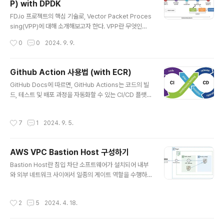
P) with DPDK
지 파일, 혹은 데이터베이스에서 빈번하게 조회되는 쿼리
글 내용
결과 등을 캐시에 저장하면, 매번 원본 저장소에 접근할 필
FD.io 프로젝트의 핵심 기술로, Vector Packet Proces
요가 없어져 서버의 부하를 줄이고 전반적인 처리 성능을
sing(VPP)에 대해 소개해보고자 한다. VPP란 무엇인가F
높일 수 있다. 이처럼 캐시는 데이터를 임시로 저장하고 빠
D.io의 VPP(Vector Packet Processor)는 벡터 패킷
작성시간
0
0
2024. 9. 9.
르게 제공함으로써, 시스템 자원을 효율적..
처리 기술을 활용하여 고성능 패킷 처리를 지원하는 가상
라우터/스위치이다. VPP는 L2에서 L4까지의 네트워크
계층 기능을 제공하며, 네트워크 인프라에서 빠르고 효율
Github Action 사용법 (with ECR)
적인 패킷 처리를 가능하게 한다. 이 기술은 FD.io 프로젝
글 내용
GitHub Docs에 따르면, GitHub Actions는 코드의 빌
트의 오픈소스로 공개되었으며, 시스코(Cisco)도 이 프로
드, 테스트 및 배포 과정을 자동화할 수 있는 CI/CD 플랫폼
젝트에 적극적으로 참여하고 있다. VPP는 시스코가 20년
으로, 개발자가 코드 변경 사항을 빠르고 효율적으로 통합
넘게 사용해 온 검증된 기술로, 약 3년 전에 오픈소스로 공
하고, 다양한 환경에 배포할 수 있도록 지원한다. 이를 통해
개되었다. 네트워크 카드를 통해 데이터 플레인에서 패킷
작성시간
7
1
2024. 9. 5.
전체 소프트웨어 개발 주기를 간소화하고, 팀 협업과 코드
을 전달하는 데 매우 적합한 기술이며, 오픈..
품질을 향상시킬 수 있다. CI/CD핵심 키워드인 CI/CD에
대해 자세하게 알아보기 전에 DevOps에 대해 간단하게
AWS VPC Bastion Host 구성하기
알아보자.DevOps는 시스템 개발자와 운영을 담당하는
글 내용
정보기술 전문가 사이의 소통, 협업, 통합 및 자동화를 강조
Bastion Host란 침입 차단 소프트웨어가 설치되어 내부
하는 소프트웨어 개발 방법론이다. 즉, 개발과 운영의 간극
와 외부 네트워크 사이에서 일종의 게이트 역할을 수행하
을 줄이기 위해 탄생한 Development와 Operations를
는 호스트이다. Bastion Host 내부 네트워크와 외부 네트
합친 개념이다. 이 DevOps 엔지니어의 핵심..
워크 사이에 위치하는 게이트웨이다. 내부 인스턴스에 접
작성시간
2
5
2024. 4. 18.
근하려면 Bastion Host를 통해 접근해야하기 때문에 보
안상 가장 중요한 방화벽 호스트이다. 단일 Bastion Host