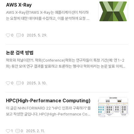
AWS X-Ray
글 내용
AWS X-Ray란?AWS X-Ray는 애플리케이션이 처리하
는 요청에 대한 데이터를 수집하고, 이를 분석하여 요청 흐
름, 지연 시간, 오류 위치 등을 시각화해주는 분산 추적(Dis
tributed Tracing) 서비스입니다. API Gateway, Lam
작성시간
0
0
2025. 5. 29.
bda, ECS, RDS 등 주요 AWS 서비스와 자동 통합되어,
마이크로서비스 아키텍처(MSA) 환경에서도 복잡한 요청
경로를 하나의 트레이스로 묶어 파악할 수 있게 도와줍니
논문 검색 방법
다. 서비스 맵과 개별 트레이스 뷰를 제공해 성능 병목이나
글 내용
장애 원인을 빠르게 찾아낼 수 있으며, 관측 가능성을 강화
학회와 저널이란?1. 학회(Conference)학회는 연구자들이 특정 기간(예: 연 1~2
하는 핵심 도구로 활용됩니다.관측 가능성(Observabilit
회) 동안 모여 연구 결과를 발표하고 토론하는 행사다 학회에서는 논문 발표 외에도
y)관측 가능성(Observability)은 시스템이 외부에 출력
워크숍, 튜토리얼, 패널 토론 등이 포함된다 학회에서 발표된 논문은 Conference
하는 로그, 메트릭, 트레이스와 같은 정..
Proceedings에 수록되며, 보통 빠르게 연구 결과를 공유하는 목적을 가진다.2. 저
작성시간
0
0
2025. 3. 10.
널(Journal)저널은 정기적으로 발행되는 학술지로, 연구자가 논문을 제출하면 동료
심사(Peer Review)를 거쳐 게재 여부가 결정된다 논문 심사 과정이 길지만(수개
월~1년), 학술적으로 높은 신뢰도를 갖는다.학회와 저널의 차이 구분 학회저널심사
HPC(High-Performance Computing)
과정비교적 빠름(주~몇 달)오래 걸림(수개월~1년 이상)연구 내용최신 연구 트렌드
글 내용
반영검증된 심층 연구발표 방..
이 글은 NHN FORWARD 22 "HPC 인프라 구축하기"를
보고 작성한 글입니다. HPC(High-Performance Com
puting)HPC는 여러 개의 고성능 컴퓨터 자원을 네트워크
로 연결하여 하나의 슈퍼컴퓨터처럼 동작하도록 설계된 환
작성시간
1
0
2025. 2. 11.
경이다. 대규모 병렬 연산을 수행하며, AI·딥러닝·과학 계산